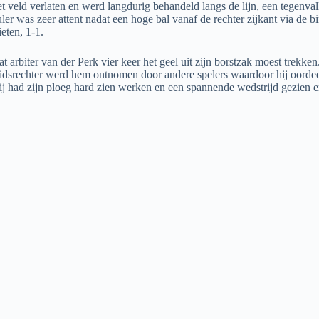
 veld verlaten en werd langdurig behandeld langs de lijn, een tegenva
r was zeer attent nadat een hoge bal vanaf de rechter zijkant via de b
eten, 1-1.
arbiter van der Perk vier keer het geel uit zijn borstzak moest trekken.
eidsrechter werd hem ontnomen door andere spelers waardoor hij oordee
 had zijn ploeg hard zien werken en een spannende wedstrijd gezien en