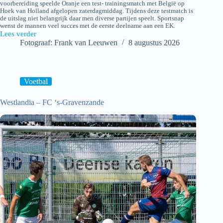
voorbereiding speelde Oranje een test- trainingsmatch met België op
Hoek van Holland afgelopen zaterdagmiddag. Tijdens deze testmatch is
de uitslag niet belangrijk daar men diverse partijen speelt. Sportsnap
wenst de mannen veel succes met de eerste deelname aan een EK.
Lees verder
Beach
Fotograaf: Frank van Leeuwen
8 augustus 2026
Rugby
Testmatch
Nederland
–
België
Voetbal
Westlandia – FC ‘s-Gravenzande