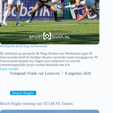
Westlandia heeft nog wat huiswerk
De wedstrijd op sportpark De Hoge Bomen van Westlandia tegen FC
Gravenzande heeft de huidige situatie van beide teams weergegeven. FC
Gravenzande draaide bij vlagen weer ouderwets en won dit
vriendschappelijke potje voetbal duidelijk met 0-4.
Lees verder
Westlandia
Fotograaf: Frank van Leeuwen
8 augustus 2026
–
FC
‘s-
Gravenzande
Beach Rugby
Beach Rugby training van TEAM NL Dames