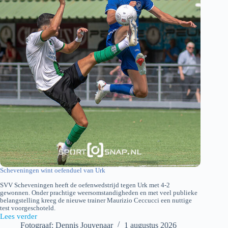
Scheveningen wint oefenduel van Urk
SVV Scheveningen heeft de oefenwedstrijd tegen Urk met 4-2
gewonnen. Onder prachtige weersomstandigheden en met veel publieke
belangstelling kreeg de nieuwe trainer Maurizio Ceccucci een nuttige
test voorgeschoteld.
Lees verder
SVV
Fotograaf: Dennis Jouvenaar
1 augustus 2026