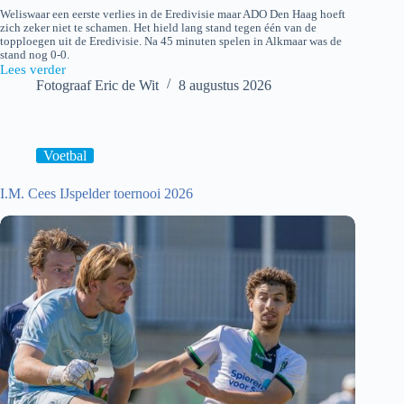
Weliswaar een eerste verlies in de Eredivisie maar ADO Den Haag hoeft
zich zeker niet te schamen. Het hield lang stand tegen één van de
topploegen uit de Eredivisie. Na 45 minuten spelen in Alkmaar was de
stand nog 0-0.
Lees verder
AZ
Fotograaf Eric de Wit
8 augustus 2026
–
ADO
Den
Haag
Voetbal
I.M. Cees IJspelder toernooi 2026