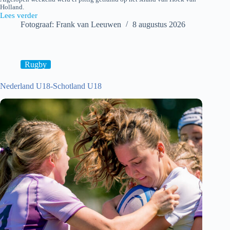
Holland.
Lees verder
Beach
Fotograaf: Frank van Leeuwen
8 augustus 2026
Rugby
training
van
TEAM
NL
Rugby
Dames
Nederland U18-Schotland U18