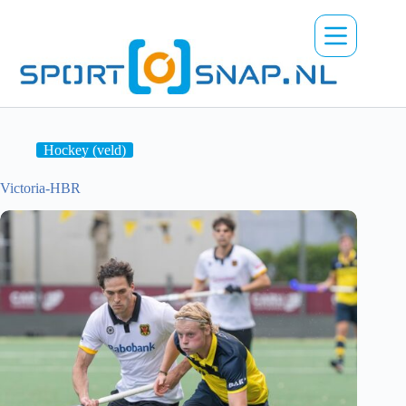
Ga
naar
de
inhoud
Hockey (veld)
Victoria-HBR