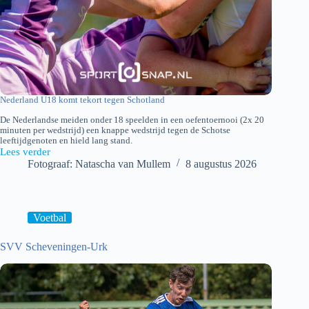
Nederland U18 komt tekort tegen Schotland
De Nederlandse meiden onder 18 speelden in een oefentoernooi (2x 20
minuten per wedstrijd) een knappe wedstrijd tegen de Schotse
leeftijdgenoten en hield lang stand.
Lees verder
Nederland
Fotograaf: Natascha van Mullem
8 augustus 2026
U18-
Schotland
U18
Voetbal
SVV Scheveningen-Urk