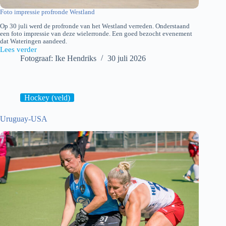
Foto impressie profronde Westland
Op 30 juli werd de profronde van het Westland verreden. Onderstaand
een foto impressie van deze wielerronde. Een goed bezocht evenement
dat Wateringen aandeed.
Lees verder
Impressie
Fotograaf: Ike Hendriks
30 juli 2026
profronde
Westland
Hockey (veld)
Uruguay-USA