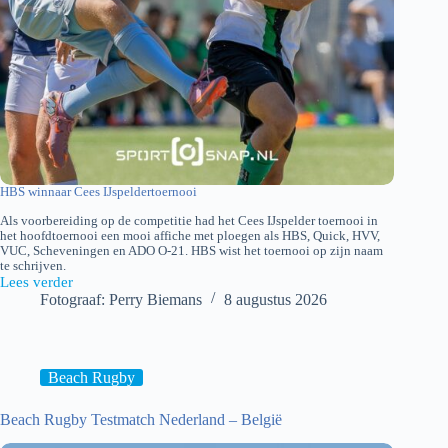
HBS winnaar Cees IJspeldertoernooi
Als voorbereiding op de competitie had het Cees IJspelder toernooi in
het hoofdtoernooi een mooi affiche met ploegen als HBS, Quick, HVV,
VUC, Scheveningen en ADO O-21. HBS wist het toernooi op zijn naam
te schrijven.
Lees verder
I.M.
Fotograaf: Perry Biemans
8 augustus 2026
Cees
IJspelder
toernooi
2026
Beach Rugby
Beach Rugby Testmatch Nederland – België