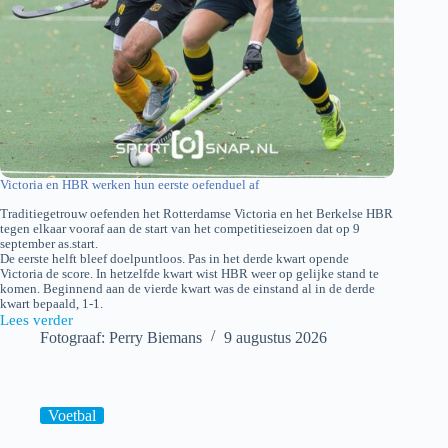
Victoria en HBR werken hun eerste oefenduel af
Traditiegetrouw oefenden het Rotterdamse Victoria en het Berkelse HBR
tegen elkaar vooraf aan de start van het competitieseizoen dat op 9
september as.start.
De eerste helft bleef doelpuntloos. Pas in het derde kwart opende
Victoria de score. In hetzelfde kwart wist HBR weer op gelijke stand te
komen. Beginnend aan de vierde kwart was de einstand al in de derde
kwart bepaald, 1-1.
Lees verder
Victoria-
Fotograaf: Perry Biemans
9 augustus 2026
HBR
Voetbal