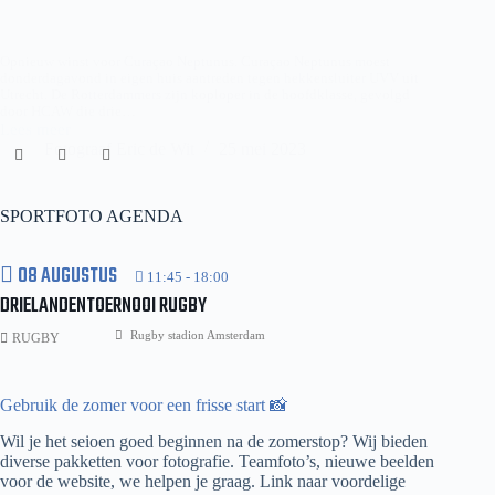
Opnieuw winst voor Curaçao Neptunus. Curaçao Neptunus moest
donderdagavond in eigen huis aantreden tegen hekkensluiter UVV uit
Utrecht. De Rotterdammers zijn koploper in de hoofdklasse, gevolgd
door HCAW die drie…
Lees meer
CURACAO
Fotograaf Eric de Wit
25 mei 2023
NEPTUNUS
–
UVV
SPORTFOTO AGENDA
08 AUGUSTUS
11:45
-
18:00
DRIELANDENTOERNOOI RUGBY
Rugby stadion Amsterdam
RUGBY
Gebruik de zomer voor een frisse start 📸
Wil je het seioen goed beginnen na de zomerstop? Wij bieden
diverse pakketten voor fotografie. Teamfoto’s, nieuwe beelden
voor de website, we helpen je graag.
Link naar voordelige