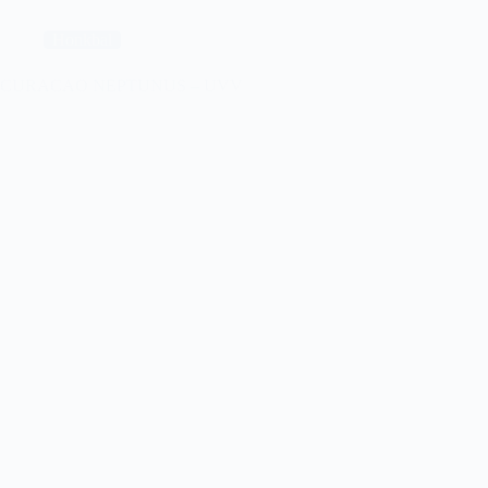
AMSTERDAM
Honkbal
CURACAO NEPTUNUS – UVV