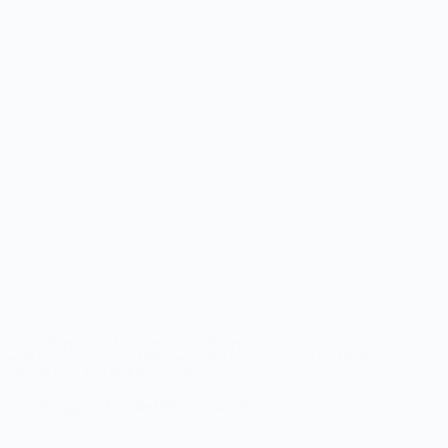
Curaçao Neptunus – L&D Amsterdam De koploper in de hoofdklasse
liep ik het drieluik tegen L&D Amsterdam twee keer averij op. De derde
wedstrijd werd door de Rotterdammers met 7-3…
Lees meer
CURACAO
Fotograaf Eric de Wit
2 juni 2023
NEPTUNUS
–
L&D