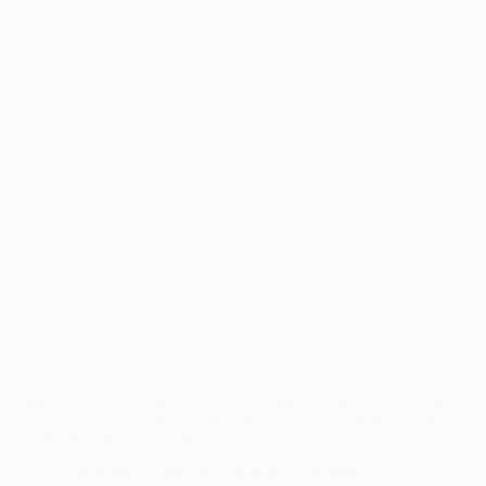
Rohda '76 komt net tekort voor de nacompetitie
Spannend was het wel in Bodegraven waar Rohda '76 alles uit de kast haalde 
de winst in huis te houden. Het resultaat was een 4-4 gelijkspel waarmee Futsal
Bergen op Zoom de nacompetitie veiligstelde.
Lees meer
Rohda’76
Fotograaf: Frank van Leeuwen
24 april 2026
–