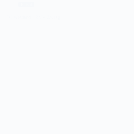
Futsal
FC Westland – ZVV Zwaag