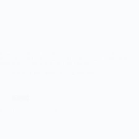
Thuiszege voor FS Haaglanden
In sporthal het Hoge Veld stonden in de halve finale nacompetitie Futsal
Haaglanden en OS Lusitanos tegenover elkaar. Deze jaargang is OS Lusitanos al
meerdere keren te sterk geweest voor Futsal Haaglanden.
Lees meer
FS
Fotograaf: Perry Biemans
24 april 2026
Haaglanden-
OS
Lusitanos
Futsal
Futsal Haaglanden 2-NOC Kralingen