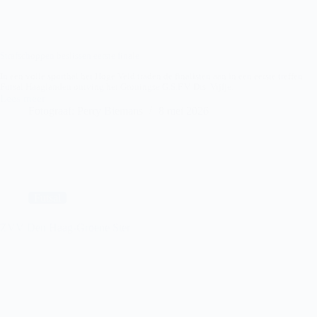
Strafschoppen beslissen eerste finale
In een volle sporthal het Hoge Veld traden de finalisten aan in een eerste treffen.
Futsal Haaglanden ontving het Groningse G.S.F.V. Drs. Vijfje.
Lees meer
Futsal
Fotograaf: Perry Biemans
8 mei 2026
Haaglaanden-
Drs
Vijfje
Futsal
ZVV Den Haag-Groene Ster