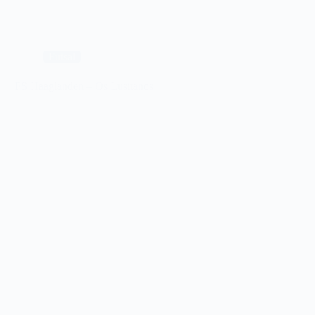
Futsal
Bergen
op
Zoom
Futsal
FS Haaglanden – Os Lusitanos