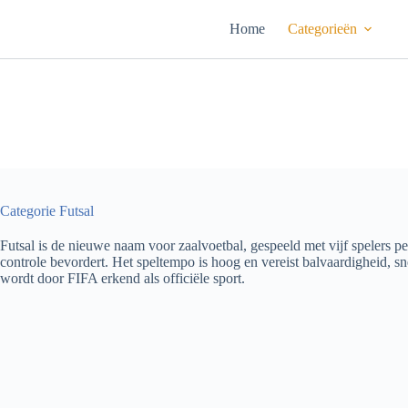
Ga
naar
Home
Categorieën
de
inhoud
Categorie
Futsal
Futsal is de nieuwe naam voor zaalvoetbal, gespeeld met vijf spelers per
controle bevordert. Het speltempo is hoog en vereist balvaardigheid, snel
wordt door FIFA erkend als officiële sport.