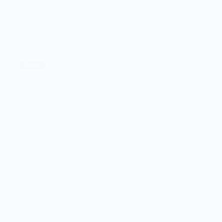
Lees meer
Futsal
Fotograaf: Perry Biemans
17 april 2026
Haaglanden
2-
NOC
Kralingen
Futsal
ZVV Den Haag-Bergen op Zoom