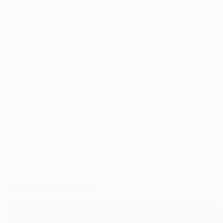
Rohda'76 zet Groene Ster opzij
Rohda'76 was in Bodegraven goed op dreef en behield de kans op een top 3
klassering door de gedoodverfde kanshebber voor het kampioenschap Groene
Ster uit Vlissingen met een 7-4 nederlaag naar huis te sturen. De komende twee