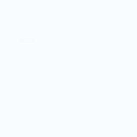
wedstrijden zijn voor Rohda'76 van groot belang om in de nacompetitie te
spelen.
Lees meer
Futsal
Fotograaf: Frank van Leeuwen
3 april 2026
Rohda’76
–
Groene
Ster
Futsal
FS Haaglanden 2 – ZVOB 1