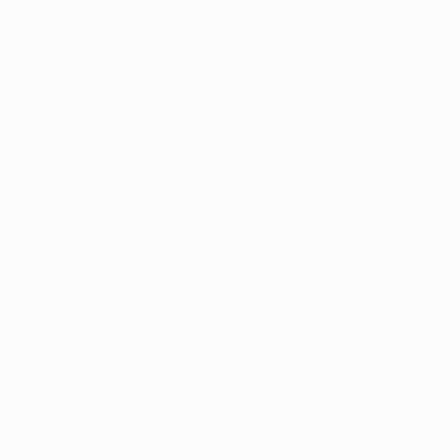
Haagse futsal meiden strijden tot de laatste seconde
Het Amsterdamse Os Lusitanos heeft alles uit de kast moeten halen om met een 
1 winst te vertrekken tegen een prima spelend FS Haaglanden. Os Lusitanos hee
de beker al in de zak en is op jacht naar het kampioenschap.
Lees meer
FS
Fotograaf: Frank van Leeuwen
17 april 2026
Haaglanden
–
Os
Lusitanos
Futsal
Futsal Rohda’76 – Groene Ster