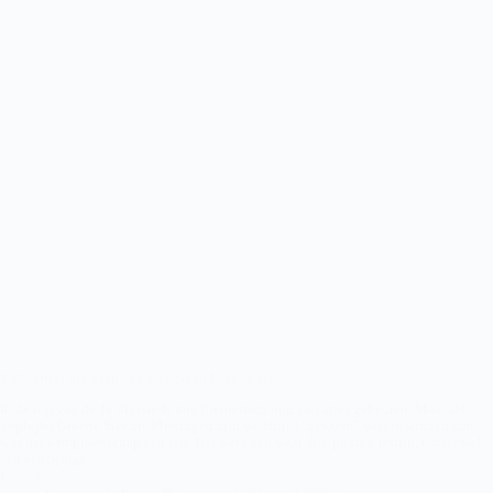
ZVV krijgt dik klop van kampioen Groene Ster
In de top van de 1e divisie-B kon theoretisch nog van alles gebeuren. Maar als
koploper Groene Ster uit Vlissingen zijn wedstrijd "gewoon" wist te winnen dan
was het kampioenschap een feit. Het werd een waar doelpunten festijn, echter wel
een eenzijdige.
Lees meer
ZVV