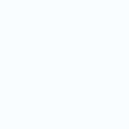
Kralingen maatje te groot voor Futsal Haaglanden
De beloftes van FS Haaglanden ontvingen het Rotterdamse NOC Kralingen.
Kralingen dat nog kans maakte om kampioen te worden liet zien dat met effectief
voetbal een ruime zege behaald kon worden.