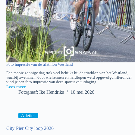
Foto impressie van de triathlon Westland
Een mooie zonnige dag trok veel bekijks bij de triathlon van het Westland,
waarbij zwemmen, door wielrennen en hardlopen werd opgevolgd. Hieronder
vind je een foto impressie van deze sportieve uitdaging.
Lees meer
Triathlon
Fotograaf: Ike Hendriks
10 mei 2026
Westland
Atletiek
City-Pier-City loop 2026