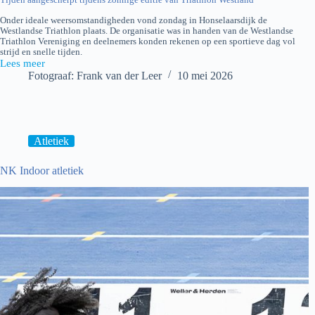
Onder ideale weersomstandigheden vond zondag in Honselaarsdijk de
Westlandse Triathlon plaats. De organisatie was in handen van de Westlandse
Triathlon Vereniging en deelnemers konden rekenen op een sportieve dag vol
strijd en snelle tijden.
Lees meer
Triathlon
Fotograaf: Frank van der Leer
10 mei 2026
Westland
Atletiek
NK Indoor atletiek