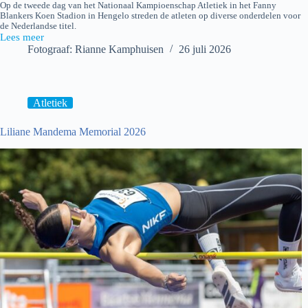
Op de tweede dag van het Nationaal Kampioenschap Atletiek in het Fanny
Blankers Koen Stadion in Hengelo streden de atleten op diverse onderdelen voor
de Nederlandse titel.
Lees meer
Nationaal
Fotograaf: Rianne Kamphuisen
26 juli 2026
Kampioenschap
(Dag
2)
Atletiek
Liliane Mandema Memorial 2026