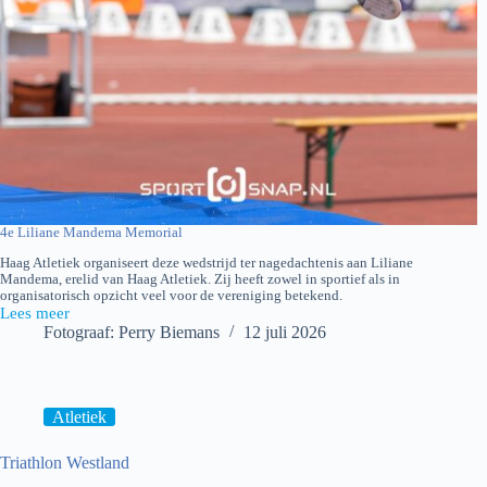
4e Liliane Mandema Memorial
Haag Atletiek organiseert deze wedstrijd ter nagedachtenis aan Liliane
Mandema, erelid van Haag Atletiek. Zij heeft zowel in sportief als in
organisatorisch opzicht veel voor de vereniging betekend.
Lees meer
Liliane
Fotograaf: Perry Biemans
12 juli 2026
Mandema
Memorial
2026
Atletiek
Triathlon Westland