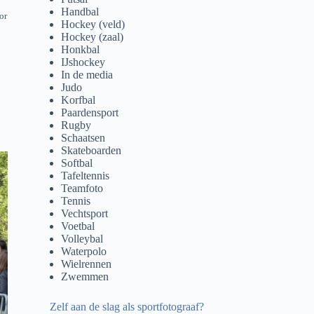
Handbal
or
Hockey (veld)
Hockey (zaal)
Honkbal
IJshockey
In de media
Judo
Korfbal
Paardensport
Rugby
Schaatsen
Skateboarden
Softbal
Tafeltennis
Teamfoto
Tennis
Vechtsport
Voetbal
Volleybal
Waterpolo
Wielrennen
Zwemmen
Zelf aan de slag als sportfotograaf?