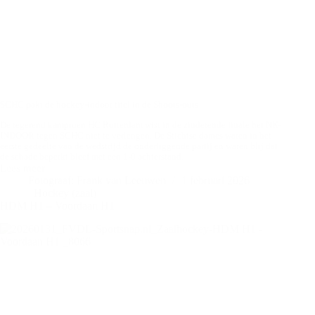
SCHC pakt de hockey-indoor titel in de Shoots-outs
De regerend kampioen HC Rotterdam wist in de zinderende finale het NK-
INDOOR tegen SCHC niet te verlengen. De Stichtse dames waren in het
eerste gedeelte van de wedstrijd de onderliggende partij en waren blij dat
de schade beperkt bleef met een 1-0 achterstand.
Lees meer
NK
Fotograaf: Frank van Leeuwen
1 februari 2026
Finale
Hockey (zaal)
Indoor
HDM H1 – Voordaan H1
Hockey
SCHC
D1
–
HC
Rotterdam
D1