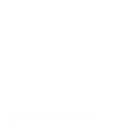
Bij de finale van NK Zaalhockey, georganiseerd door de KNHB waren
twee Sportsnap fotografen aanwezig. De publicaties waren in drie
verschillende edities van het AD op maandag 2 februari 2026.…
Lees meer
AD
Fotograaf: Frank van der Leer
2 februari 2026