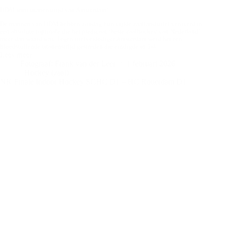
HDM wint titanenstrijd van Amsterdam!
De mannen van HDM hebben zondag hun vijfde zaallandstitel veroverd in
een absolute topfinale die het predicaat ‘beste zaalhockey van Nederland’
meer dan waard was. Tegen titelverdediger Amsterdam werd het een
bloedstollende titanenstrijd gestreden die eindigde in 5-4.
Lees meer
Amsterdam
Fotograaf: Frank van der Leer
1 februari 2026
H1
Hockey (zaal)
–
NK Finale Indoor Hockey SCHC D1 – HC Rotterdam D1
HDM
H1