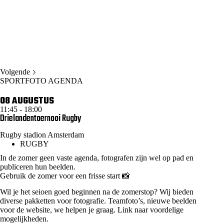
Sterk HGC te machtig voor Huizen
Volgende
SPORTFOTO AGENDA
De dames van HGC speelden een prima wedstrijd tegen Huizen en pakten
een verdiende 7-3 overwinning (ruststand 4-1). HGC heeft met de laatste
wedstrijd tegen HDM nog kans om de halve finales te halen.
08 AUGUSTUS
Lees meer
HGC
11:45
-
18:00
Fotograaf: Frank van Leeuwen
24 januari 2026
Drielandentoernooi Rugby
D1
–
Huizen
Rugby stadion Amsterdam
D1
RUGBY
In de zomer geen vaste agenda, fotografen zijn wel op pad en
publiceren hun beelden.
Gebruik de zomer voor een frisse start 📸
Wil je het seioen goed beginnen na de zomerstop? Wij bieden
diverse pakketten voor fotografie. Teamfoto’s, nieuwe beelden
voor de website, we helpen je graag.
Link naar voordelige
mogelijkheden.