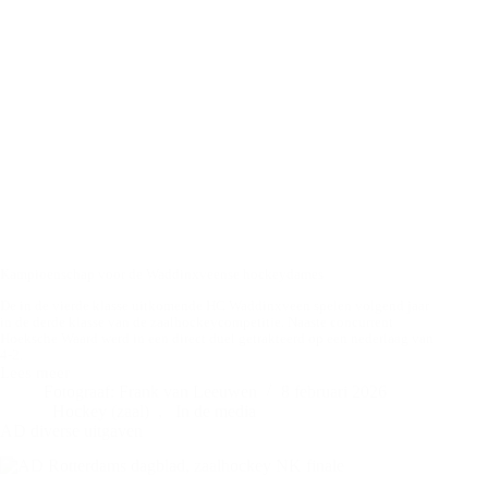
Kampioenschap voor de Waddinxveense hockeydames
De in de vierde klasse uitkomende HC Waddinxveen spelen volgend jaar
in de derde klasse van de zaalhockeycompetitie. Naaste concurrent
Hoeksche Waard werd in een direct duel getrakteerd op een nederlaag van
4-2.
Lees meer
Hoekse
Fotograaf: Frank van Leeuwen
8 februari 2026
Waard
Hockey (zaal)
,
In de media
D1
AD diverse uitgaven
–
Waddinxveen
D1