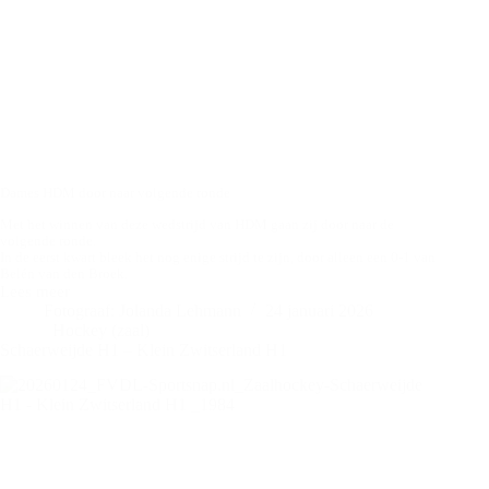
Dames HDM door naar volgende ronde
Met het winnen van deze wedstrijd van HDM gaan zij door naar de
volgende ronde.
In de eerst kwart bleek het nog enige strijd te zijn, door alleen een 0-1 van
Belén van den Broek.
Lees meer
HGC
Fotograaf: Jolanda Lehmann
24 januari 2026
D1
Hockey (zaal)
–
Schaerweijde H1 – Klein Zwitserland H1
HDM
D1