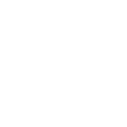
De eerste kwart begon rustig en de dames van beide teams waren in
evenwicht. Toch wist Belén van den Broek in de 15e minuut de 1-0 te
scoren uit een strafbal.
In de tweede kwart kwam Amsterdam op gelijke stand door een treffer van
Noa Muller.
Lees meer
HDM
Fotograaf: Jolanda Lehmann
24 januari 2026
D1
Hockey (zaal)
–
HGC D1 – Huizen D1
Amsterdam
D1