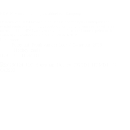
HDM H1 wint aantrekkelijk zaalduel van Kampong
De heren van HDM hebben in de Haagse Sportcampus Zuiderpark een
overtuigende overwinning geboekt op Kampong. In een aantrekkelijk en
intens duel liet HDM zien vrij en vooral effectief te kunnen spelen in de
Landelijk B zaalhockeycompetitie van de KNHB.
Lees meer
HDM
Fotograaf: Frank van der Leer
24 januari 2026
H1
Hockey (zaal)
–
HGC D1 – HDM D1
Kampong
H1