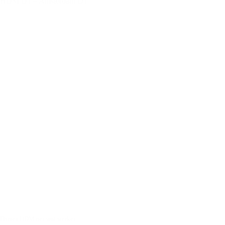
HDM D1 – Amsterdam D1
Klein
Zwitserland
H1
Dames HDM net wat sterker