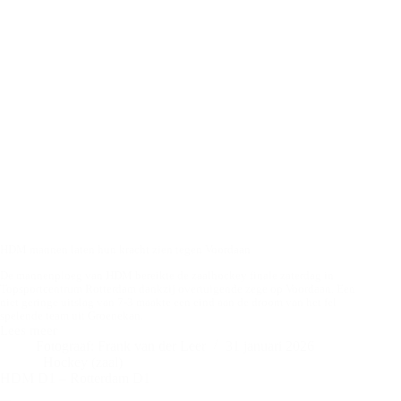
HDM mannen laten hun kracht zien tegen Voordaan
De mannenploeg van HDM bereikte de zaalhockey finale zaterdag in
Topsportcentrum Rotterdam dankzij overtuigende zege op Voordaan. Een
niet geringe uitslag van 7-3 maakte een eind aan de droom van het fel
spelende team uit Groenekan.
Lees meer
HDM
Fotograaf: Frank van der Leer
31 januari 2026
H1
Hockey (zaal)
–
HDM D1 – Rotterdam D1
Voordaan
H1