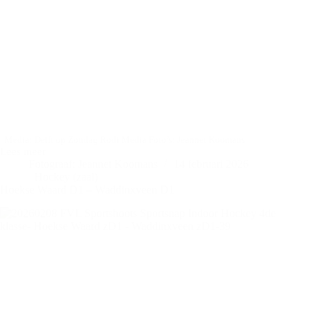
Media: Delft op Zondag Rodi Media Foto’s: Jeannet Koomans
Lees meer
Delft
Fotograaf: Jeannet Koomans
14 februari 2026
op
Hockey (zaal)
Zondag
Hoekse Waard D1 – Waddinxveen D1