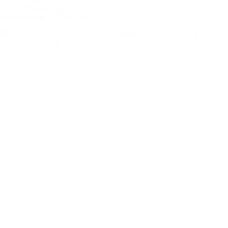
diverse
Hockey (zaal)
uitgaven
Amsterdam H1 – HDM H1