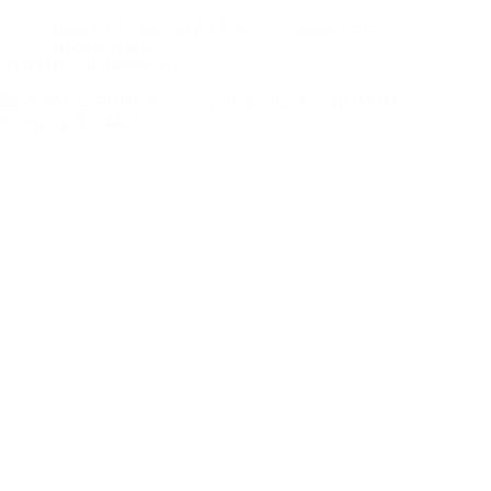
Lees meer
HDM
Fotograaf: Frank van der Leer
31 januari 2026
D1
Hockey (zaal)
–
HDM H1 – Kampong H1
Rotterdam
D1