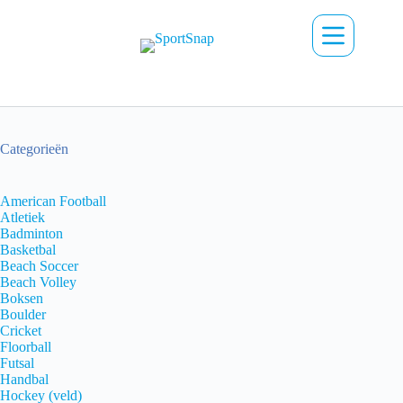
Ga
naar
de
inhoud
Categorieën
American Football
Atletiek
Badminton
Basketbal
Beach Soccer
Beach Volley
Boksen
Boulder
Cricket
Floorball
Futsal
Handbal
Hockey (veld)