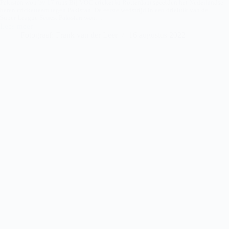
Pakistan won by 17 runs Bij VOC cricket in Rotterdam speelden het Nederlandse
heren cricketteam tegen Pakistan. De eerste wedstrijd in een drieluik van de
Super League Series. Pakistan won…
Lees meer
Netherlands
Fotograaf: Frank van der Leer
16 augustus 2022
vs
Pakistan
Super
League
Series