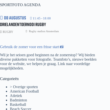
ODI
SPORTFOTO AGENDA
Series
08 AUGUSTUS
11:45
-
18:00
DRIELANDENTOERNOOI RUGBY
Rugby stadion Amsterdam
RUGBY
Gebruik de zomer voor een frisse start 📸
Wil je het seioen goed beginnen na de zomerstop? Wij bieden
diverse pakketten voor fotografie. Teamfoto’s, nieuwe beelden
voor de website, we helpen je graag.
Link naar voordelige
mogelijkheden.
Categorieën
> Overige sporten
American Football
Atletiek
Badminton
Basketball
Beach Soccer