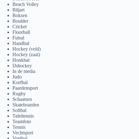
Beach Volley
Biljart
Boksen
Boulder
Cricket
Floorball
Futsal
Handbal
Hockey (veld)
Hockey (zaal)
Honkbal
IJshockey
In de media
Judo
Korfbal
Paardensport
Rugby
Schaatsen
Skateboarden
Softbal
Tafeltennis
Teamfoto
Tennis
Vechtsport
Voetbal