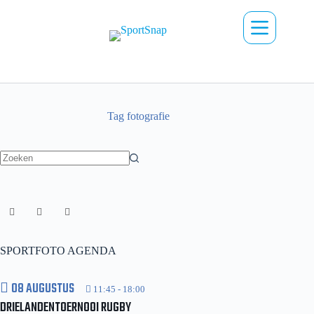
Ga
naar
de
inhoud
Tag
fotografie
Geen
resultaten
SPORTFOTO AGENDA
08 AUGUSTUS
11:45
-
18:00
DRIELANDENTOERNOOI RUGBY