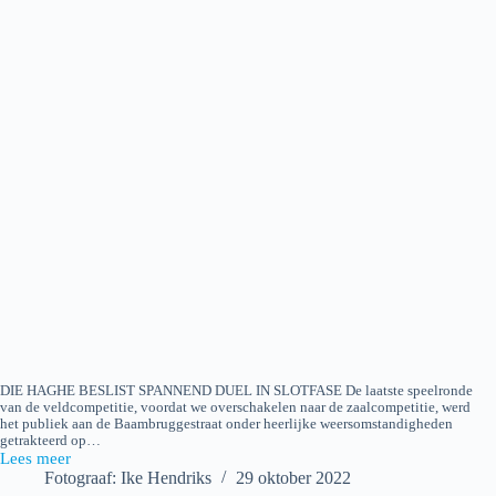
DIE HAGHE BESLIST SPANNEND DUEL IN SLOTFASE De laatste speelronde
van de veldcompetitie, voordat we overschakelen naar de zaalcompetitie, werd
het publiek aan de Baambruggestraat onder heerlijke weersomstandigheden
getrakteerd op…
Lees meer
Die
Fotograaf: Ike Hendriks
29 oktober 2022
Haghe