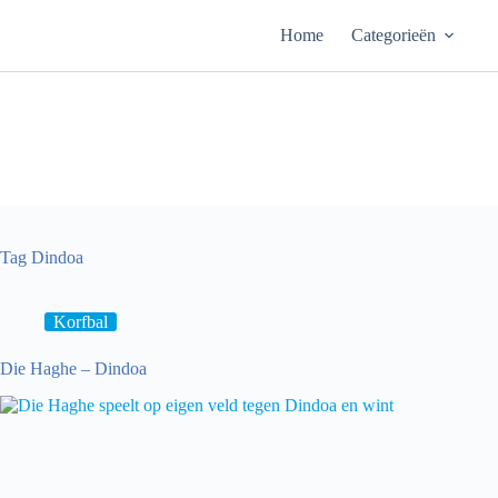
Ga
naar
Home
Categorieën
de
inhoud
Tag
Dindoa
Korfbal
Die Haghe – Dindoa