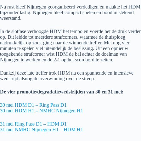
Na rust bleef Nijmegen georganiseerd verdedigen en maakte het HDM
bijzonder lastig. Nijmegen bleef compact spelen en bood uitstekend
weerstand.
In de slotfase verhoogde HDM het tempo en voerde het de druk verder
op. Dit leidde tot meerdere strafcorners, waarmee de thuisploeg
nadrukkelijk op zoek ging naar de winnende treffer. Met nog vier
minuten te spelen viel uiteindelijk de beslissing. Uit een opnieuw
toegekende strafcorner wist HDM de bal achter de doelman van
Nijmegen te werken en de 2-1 op het scorebord te zetten.
Dankzij deze late treffer trok HDM na een spannende en intensieve
wedstrijd alsnog de overwinning over de streep.
De vier promotie/degradatiewedstrijden van 30 en 31 mei:
30 mei HDM D1 – Ring Pass D1
30 mei HDM H1 – NMHC Nijmegen H1
31 mei Ring Pass D1 – HDM D1
31 mei NMHC Nijmegen H1 – HDM H1