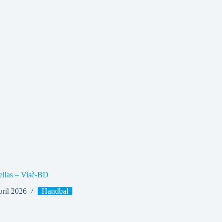
ellas – Visè-BD
pril 2026
Handbal