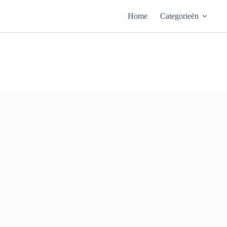
Ga
naar
Home
Categorieën
de
inhoud