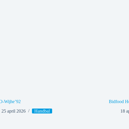
-Wijhe’92
Bidfood H
25 april 2026
Handbal
18 a