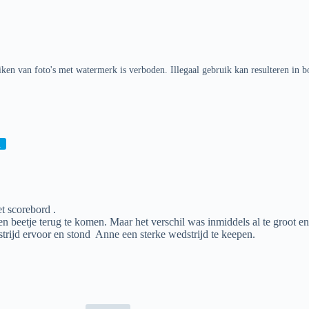
ken van foto's met watermerk is verboden. Illegaal gebruik kan resulteren in b
l
t scorebord .
n beetje terug te komen. Maar het verschil was inmiddels al te groot e
trijd ervoor en stond Anne een sterke wedstrijd te keepen.