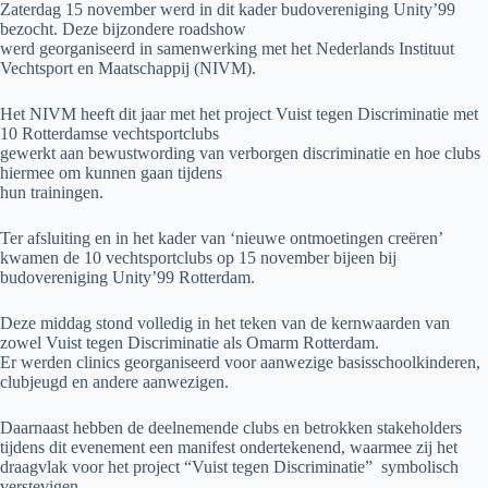
Zaterdag 15 november werd in dit kader budovereniging Unity’99
bezocht. Deze bijzondere roadshow
werd georganiseerd in samenwerking met het Nederlands Instituut
Vechtsport en Maatschappij (NIVM).
Het NIVM heeft dit jaar met het project Vuist tegen Discriminatie met
10 Rotterdamse vechtsportclubs
gewerkt aan bewustwording van verborgen discriminatie en hoe clubs
hiermee om kunnen gaan tijdens
hun trainingen.
Ter afsluiting en in het kader van ‘nieuwe ontmoetingen creëren’
kwamen de 10 vechtsportclubs op 15 november bijeen bij
budovereniging Unity’99 Rotterdam.
Deze middag stond volledig in het teken van de kernwaarden van
zowel Vuist tegen Discriminatie als Omarm Rotterdam.
Er werden clinics georganiseerd voor aanwezige basisschoolkinderen,
clubjeugd en andere aanwezigen.
Daarnaast hebben de deelnemende clubs en betrokken stakeholders
tijdens dit evenement een manifest ondertekenend, waarmee zij het
draagvlak voor het project “Vuist tegen Discriminatie” symbolisch
verstevigen.