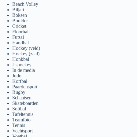
Beach Volley
Biljart
Boksen
Boulder
Cricket
Floorball
Futsal
Handbal
Hockey (veld)
Hockey (zaal)
Honkbal
IJshockey
In de media
Judo
Korfbal
Paardensport
Rugby
Schaatsen
Skateboarden
Softbal
Tafeltennis
Teamfoto
Tennis
Vechtsport
Voetbal