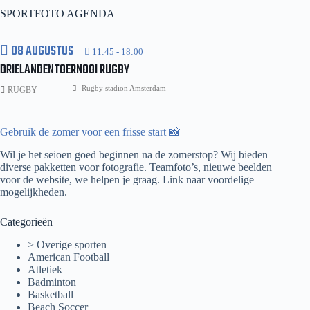
Rijnvogels
SPORTFOTO AGENDA
08 AUGUSTUS
11:45
-
18:00
DRIELANDENTOERNOOI RUGBY
Rugby stadion Amsterdam
RUGBY
Gebruik de zomer voor een frisse start 📸
Wil je het seioen goed beginnen na de zomerstop? Wij bieden
diverse pakketten voor fotografie. Teamfoto’s, nieuwe beelden
voor de website, we helpen je graag.
Link naar voordelige
mogelijkheden.
Categorieën
> Overige sporten
American Football
Atletiek
Badminton
Basketball
Beach Soccer