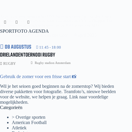
Anderlecht wint opnieuw het HVV Sterrentoernooi Op zaterdag 8 april
vond het bekende Sterrentoernooi weer plaats op HVV de Diepput. Het
internationale gezelschap bestond uit de JO11 teams van ADO,…
Lees meer
SPORTFOTO AGENDA
HVV
Fotograaf: Frank van der Leer
8 april 2023
–
Sterrentoernooi
08 AUGUSTUS
2023
11:45
-
18:00
DRIELANDENTOERNOOI RUGBY
Rugby stadion Amsterdam
RUGBY
Gebruik de zomer voor een frisse start 📸
Wil je het seioen goed beginnen na de zomerstop? Wij bieden
diverse pakketten voor fotografie. Teamfoto’s, nieuwe beelden
voor de website, we helpen je graag.
Link naar voordelige
mogelijkheden.
Categorieën
> Overige sporten
American Football
Atletiek