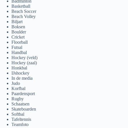
Badminton
Basketball
Beach Soccer
Beach Volley
Biljart
Boksen
Boulder
Cricket
Floorball
Futsal
Handbal
Hockey (veld)
Hockey (zaal)
Honkbal
IJshockey
In de media
Judo
Korfbal
Paardensport
Rugby
Schaatsen
Skateboarden
Softbal
Tafeltennis
Teamfoto