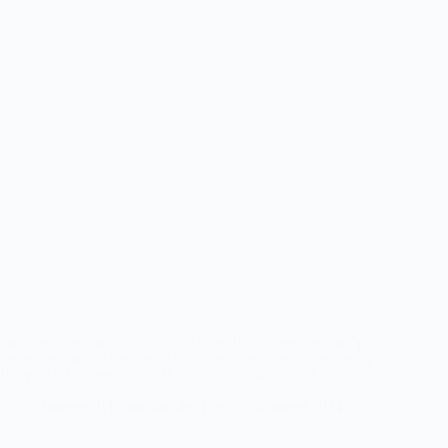
Voor vierde keer op rij wint Anderlecht het HVV Sterrentoernooi Op de
laatste zaterdag van maart vond het internationale Sterrentoernooi op de
Diepput bij HVV weer plaats. Het deelnemende gezelschap…
Lees meer
HVV
Fotograaf: Frank van der Leer
30 maart 2024
–
Sterrentoernooi
2024