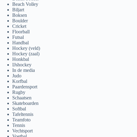
Beach Volley
Biljart
Boksen
Boulder
Cricket
Floorball
Futsal
Handbal
Hockey (veld)
Hockey (zaal)
Honkbal
IJshockey
In de media
Judo
Korfbal
Paardensport
Rugby
Schaatsen
Skateboarden
Softbal
Tafeltennis
Teamfoto
Tennis
Vechtsport
Voetbal