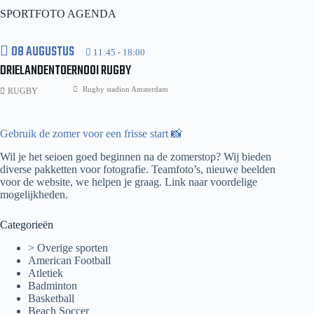
GAS
SPORTFOTO AGENDA
Kamaterou-
GR
08 AUGUSTUS
11:45
-
18:00
DRIELANDENTOERNOOI RUGBY
Rugby stadion Amsterdam
RUGBY
Gebruik de zomer voor een frisse start 📸
Wil je het seioen goed beginnen na de zomerstop? Wij bieden
diverse pakketten voor fotografie. Teamfoto’s, nieuwe beelden
voor de website, we helpen je graag.
Link naar voordelige
mogelijkheden.
Categorieën
> Overige sporten
American Football
Atletiek
Badminton
Basketball
Beach Soccer