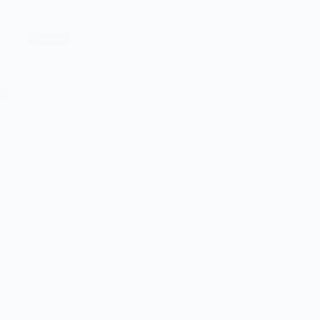
WORLDTENNIS
THE
HAGUE,
halve
Tennis
finales
Bictgroep ITF WorldTennis Kwalificaties 2de Ronde