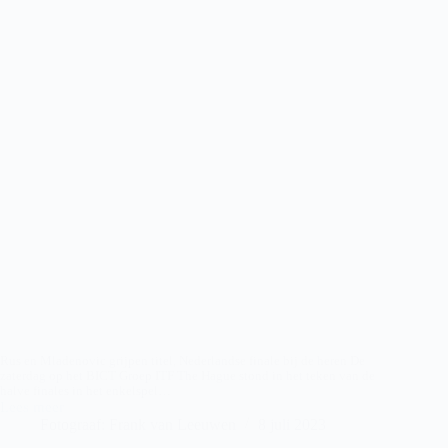
Rus en Mladenovic grijpen titel, Nederlandse finale bij de heren De
zaterdag op het BICT Groep ITF The Hague stond in het teken van de
halve finales in het enkelspel…
Lees meer
BICTGROEP
Fotograaf: Frank van Leeuwen
8 juli 2023
ITF