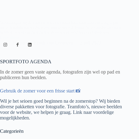
Verrassingen bij de kwalificaties Het hoofdtoernooi start dinsdag 4 juli
nu de kwalificatiewedstrijden zijn gespeeld. Jonge Nederlandse talenten
hebben de kans gezien zich te plaatsen in veld met veel mondiale…
Lees meer
Bictgroep
Fotograaf: Frank van Leeuwen
3 juli 2023
ITF
WorldTennis
Kwalificaties
2de
SPORTFOTO AGENDA
Ronde
In de zomer geen vaste agenda, fotografen zijn wel op pad en
publiceren hun beelden.
Gebruik de zomer voor een frisse start 📸
Wil je het seioen goed beginnen na de zomerstop? Wij bieden
diverse pakketten voor fotografie. Teamfoto’s, nieuwe beelden
voor de website, we helpen je graag.
Link naar voordelige
mogelijkheden.
Categorieën