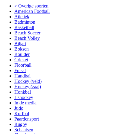
> Overige sporten
American Football
Atletiek
Badminton
Basketball
Beach Soccer
Beach Volley
Biljart
Boksen
Boulder
Cricket
Floorball
Futsal
Handbal
Hockey (veld)
Hockey (zaal)
Honkbal
IJshockey
In de media
Judo
Korfbal
Paardensport
Rugby
Schaatsen