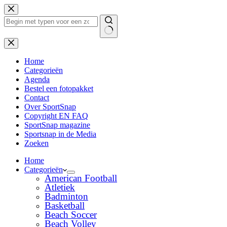
Ga
naar
de
inhoud
Geen
resultaten
Home
Categorieën
Agenda
Bestel een fotopakket
Contact
Over SportSnap
Copyright EN FAQ
SportSnap magazine
Sportsnap in de Media
Zoeken
Home
Categorieën
American Football
Atletiek
Badminton
Basketball
Beach Soccer
Beach Volley