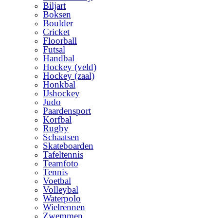
Biljart
Boksen
Boulder
Cricket
Floorball
Futsal
Handbal
Hockey (veld)
Hockey (zaal)
Honkbal
IJshockey
Judo
Paardensport
Korfbal
Rugby
Schaatsen
Skateboarden
Tafeltennis
Teamfoto
Tennis
Voetbal
Volleybal
Waterpolo
Wielrennen
Zwemmen