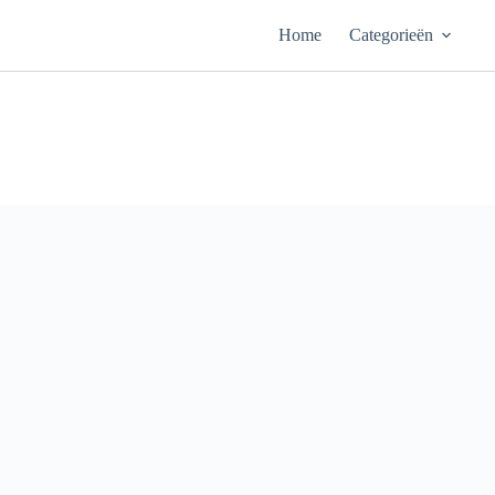
Ga
naar
Home
Categorieën
de
inhoud