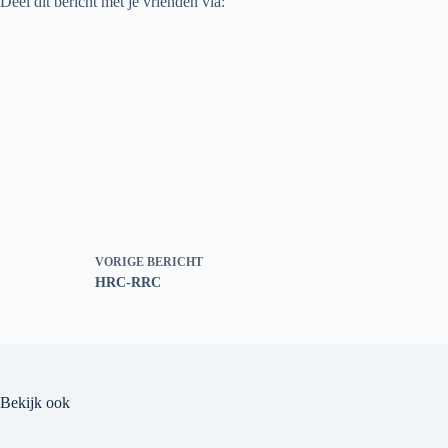
Deel dit bericht met je vrienden via:
VORIGE
BERICHT
HRC-RRC
Bekijk ook