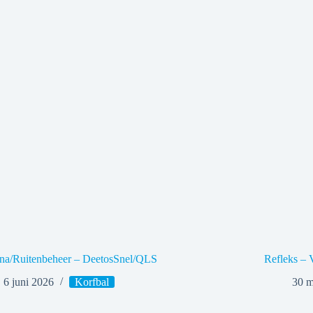
una/Ruitenbeheer – DeetosSnel/QLS
Refleks –
6 juni 2026
Korfbal
30 m