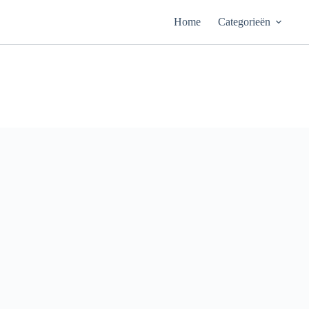
Ga
naar
Home
Categorieën
de
inhoud