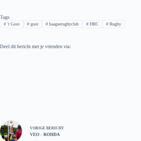
Tags
#
't Gooi
#
gooi
#
haagserugbyclub
#
HRC
#
Rugby
Deel dit bericht met je vrienden via:
VORIGE
BERICHT
VEO - ROHDA