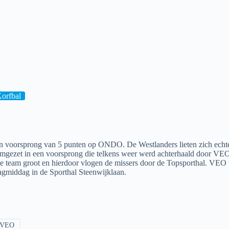
orfbal
t en voorsprong van 5 punten op ONDO. De Westlanders lieten zich echt
 omgezet in een voorsprong die telkens weer werd achterhaald door VEO.
ide team groot en hierdoor vlogen de missers door de Topsporthal. VEO 
agmiddag in de Sporthal Steenwijklaan.
VEO