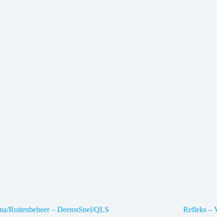
una/Ruitenbeheer – DeetosSnel/QLS
Refleks –