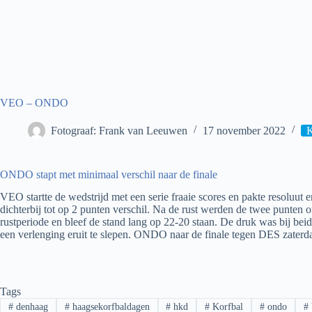
VEO – ONDO
Fotograaf: Frank van Leeuwen
17 november 2022
K
ONDO stapt met minimaal verschil naar de finale
VEO startte de wedstrijd met een serie fraaie scores en pakte resoluu
dichterbij tot op 2 punten verschil. Na de rust werden de twee punten
rustperiode en bleef de stand lang op 22-20 staan. De druk was bij be
een verlenging eruit te slepen. ONDO naar de finale tegen DES zaterd
Tags
#
denhaag
#
haagsekorfbaldagen
#
hkd
#
Korfbal
#
ondo
#