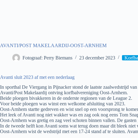
AVANTI/POST MAKELAARDIJ-OOST-ARNHEM
Fotograaf: Perry Biemans
23 december 2023
Korfba
Avanti sluit 2023 af met een nederlaag
In sporthal De Viergang in Pijnacker stond de laatste zaalwedstrijd va
Avanti/Post Makelaardij ontving korfbalvereniging Oost-Arnhem.
Beide ploegen bivakkeren in de onderste regionen van de League 2.
Voor beide ploegen was winst een welkome afsluiting van 2023.
Oost-Arnhem startte gedreven en wist snel op een voorsprong te kome
Het leek of Avanti nog niet wakker was en zag ook nog eens Tom Snaph
Oost-Arnhem was gretig en zag veel schoten binnen vallen. De gasten
In de tweede helft kon Avanti soms wat terug doen maar dit bleek niet
Oost-Arnhem wist de wedstrijd met een 17-24 stand af te sluiten. Avanti