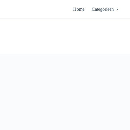
Ga
naar
Home
Categorieën
de
inhoud