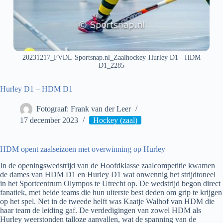
20231217_FVDL-Sportsnap.nl_Zaalhockey-Hurley D1 - HDM
D1_2285
Hurley D1 – HDM D1
Fotograaf: Frank van der Leer
17 december 2023
Hockey (zaal)
HDM opent zaalseizoen met overwinning op Hurley
In de openingswedstrijd van de Hoofdklasse zaalcompetitie kwamen
de dames van HDM D1 en Hurley D1 wat onwennig het strijdtoneel
in het Sportcentrum Olympos te Utrecht op. De wedstrijd begon direct
fanatiek, met beide teams die hun uiterste best deden om grip te krijgen
op het spel. Net in de tweede helft was Kaatje Walhof van HDM die
haar team de leiding gaf. De verdedigingen van zowel HDM als
Hurley weerstonden talloze aanvallen, wat de spanning van de