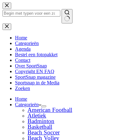
Ga
naar
de
inhoud
Geen
resultaten
Home
Categorieën
Agenda
Bestel een fotopakket
Contact
Over SportSnap
Copyright EN FAQ
SportSnap magazine
Sportsnap in de Media
Zoeken
Home
Categorieën
American Football
Atletiek
Badminton
Basketball
Beach Soccer
Beach Volley