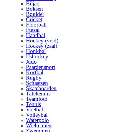
Biljart
Boksen
Boulder
Cricket
Floorball
Futsal
Handbal
Hockey (veld)
Hockey (zaal)
Honkbal
IJshockey
Judo
Paardensport
Korfbal
Rugby
Schaatsen
Skateboarden
Tafeltennis
Teamfoto
Tennis
Voetbal
Volleybal
Waterpolo
Wielrennen
Zwemmen