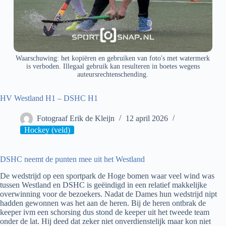
Waarschuwing: het kopiëren en gebruiken van foto's met watermerk
is verboden. Illegaal gebruik kan resulteren in boetes wegens
auteursrechtenschending.
HV Westland H1 – DSHC H1
Fotograaf Erik de Kleijn
12 april 2026
Hockey (veld)
DSHC neemt de punten mee uit het Westland
De wedstrijd op een sportpark de Hoge bomen waar veel wind was
tussen Westland en DSHC is geëindigd in een relatief makkelijke
overwinning voor de bezoekers. Nadat de Dames hun wedstrijd nipt
hadden gewonnen was het aan de heren. Bij de heren ontbrak de
keeper ivm een schorsing dus stond de keeper uit het tweede team
onder de lat. Hij deed dat zeker niet onverdienstelijk maar kon niet