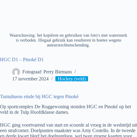
Waarschuwing: het kopiëren en gebruiken van foto's met watermerk
is verboden. Illegaal gebruik kan resulteren in boetes wegens
auteursrechtenschending.
HGC D1 – Pinoké D1
Fotograaf: Perry Biemans
17 november 2024
Hockey (veld)
Tumultueus einde bij HGC tegen Pinoké
Op sportcomplex De Roggewoning stonden HGC en Pinoké op het
veld in de Tulp Hoofdklasse dames.
HGC ging voortvarend van start en scoorde al vroeg in de wedstrijd uit
een strafcorner. Doelpunten maakster was Amy Costello. In de tweede
en derde kwart bleef het doelpuntloos, wel twee groene kaarten voor