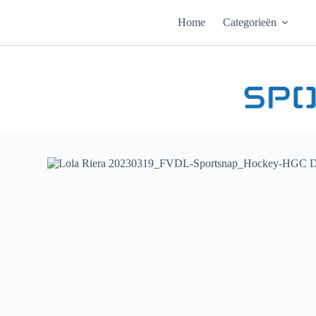
Ga
naar
Home
Categorieën
de
inhoud