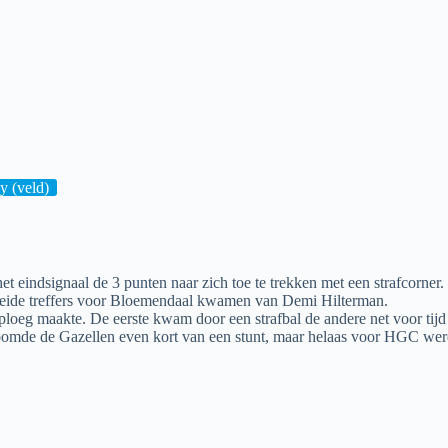
 (veld)
t eindsignaal de 3 punten naar zich toe te trekken met een strafcorner.
t. Beide treffers voor Bloemendaal kwamen van Demi Hilterman.
sploeg maakte. De eerste kwam door een strafbal de andere net voor tijd
roomde de Gazellen even kort van een stunt, maar helaas voor HGC wer