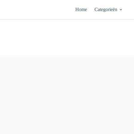
Ga
naar
Home
Categorieën
de
inhoud