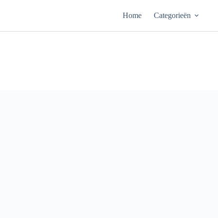
Ga
naar
Home
Categorieën
de
inhoud