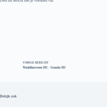
Deel dit bericht met je vrienden via:
VORIGE
BERICHT
Waddinxveen H1 - Gouda H1
Bekijk ook