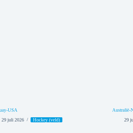
uay-USA
Australië-
29 juli 2026
Hockey (veld)
29 j