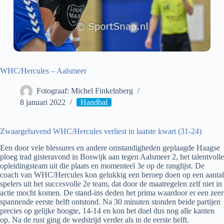
WHC/Hercules – Aalsmeer
Fotograaf: Michel Finkelnberg
8 januari 2022
Handbal
Zwaargehavend WHC/Hercules verliest in laatste kwart (31-24)
Een door vele blessures en andere omstandigheden geplaagde Haagse
ploeg trad gisteravond in Boswijk aan tegen Aalsmeer 2, het talentvolle
opleidingsteam uit die plaats en momenteel 3e op de ranglijst. De
coach van WHC/Hercules kon gelukkig een beroep doen op een aantal
spelers uit het succesvolle 2e team, dat door de maatregelen zelf niet in
actie mocht komen. De stand-ins deden het prima waardoor er een zeer
spannende eerste helft ontstond. Na 30 minuten stonden beide partijen
precies op gelijke hoogte, 14-14 en kon het duel dus nog alle kanten
op. Na de rust ging de wedstrijd verder als in de eerste helft.