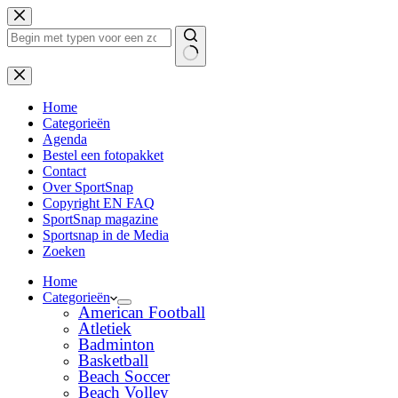
Ga
naar
de
inhoud
Geen
resultaten
Home
Categorieën
Agenda
Bestel een fotopakket
Contact
Over SportSnap
Copyright EN FAQ
SportSnap magazine
Sportsnap in de Media
Zoeken
Home
Categorieën
American Football
Atletiek
Badminton
Basketball
Beach Soccer
Beach Volley