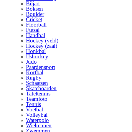
Biljart
Boksen
Boulder
Cricket
Floorball
Futsal
Handbal
Hockey (veld)
Hockey (zaal)
Honkbal
IJshockey
Judo
Paardensport
Korfbal
Rugby
Schaatsen
Skateboarden
Tafeltennis
Teamfoto
Tennis
Voetbal
Volleybal
Waterpolo
Wielrennen
Zwemmen