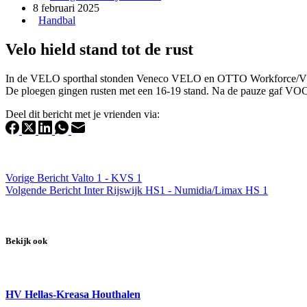
8 februari 2025
Handbal
Velo hield stand tot de rust
In de VELO sporthal stonden Veneco VELO en OTTO Workforce/VOC A
De ploegen gingen rusten met een 16-19 stand. Na de pauze gaf VOC
Deel dit bericht met je vrienden via:
Vorige
Bericht
Valto 1 - KVS 1
Volgende
Bericht
Inter Rijswijk HS1 - Numidia/Limax HS 1
Bekijk ook
HV Hellas-Kreasa Houthalen