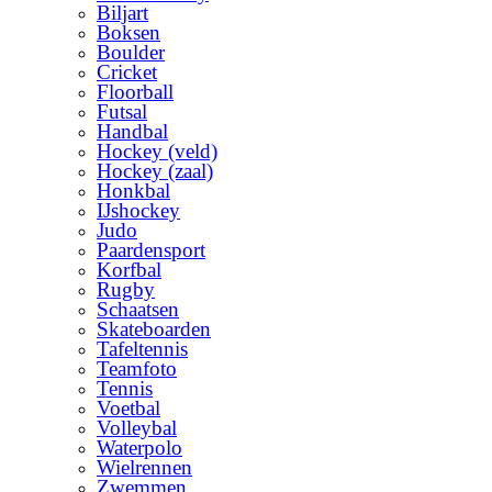
Biljart
Boksen
Boulder
Cricket
Floorball
Futsal
Handbal
Hockey (veld)
Hockey (zaal)
Honkbal
IJshockey
Judo
Paardensport
Korfbal
Rugby
Schaatsen
Skateboarden
Tafeltennis
Teamfoto
Tennis
Voetbal
Volleybal
Waterpolo
Wielrennen
Zwemmen