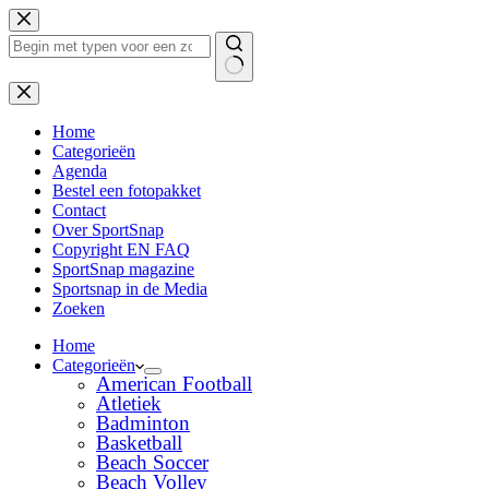
Ga
naar
de
inhoud
Geen
resultaten
Home
Categorieën
Agenda
Bestel een fotopakket
Contact
Over SportSnap
Copyright EN FAQ
SportSnap magazine
Sportsnap in de Media
Zoeken
Home
Categorieën
American Football
Atletiek
Badminton
Basketball
Beach Soccer
Beach Volley