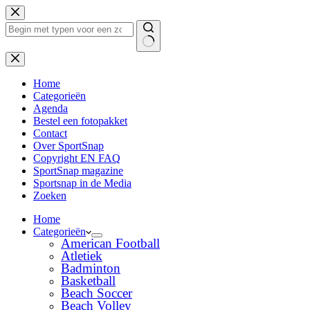
Ga
naar
de
inhoud
Geen
resultaten
Home
Categorieën
Agenda
Bestel een fotopakket
Contact
Over SportSnap
Copyright EN FAQ
SportSnap magazine
Sportsnap in de Media
Zoeken
Home
Categorieën
American Football
Atletiek
Badminton
Basketball
Beach Soccer
Beach Volley