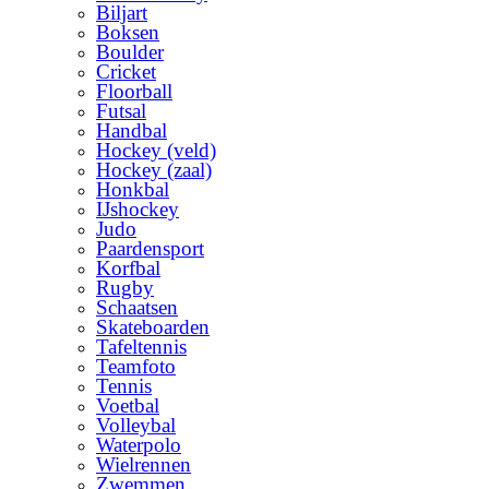
Biljart
Boksen
Boulder
Cricket
Floorball
Futsal
Handbal
Hockey (veld)
Hockey (zaal)
Honkbal
IJshockey
Judo
Paardensport
Korfbal
Rugby
Schaatsen
Skateboarden
Tafeltennis
Teamfoto
Tennis
Voetbal
Volleybal
Waterpolo
Wielrennen
Zwemmen