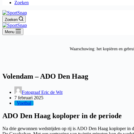
Zoeken
Zoeken
Menu
Waarschuwing: het kopiëren en gebrui
Volendam – ADO Den Haag
Fotograaf Eric de Wit
7 februari 2025
Voetbal
ADO Den Haag koploper in de periode
Na drie gewonnen wedstrijden op rij is ADO Den Haag koploper in
De Graafschap. Met een vertraging van twintig minuten kon de wedst