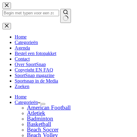
Ga
naar
de
inhoud
Geen
resultaten
Home
Categorieën
Agenda
Bestel een fotopakket
Contact
Over SportSnap
Copyright EN FAQ
SportSnap magazine
Sportsnap in de Media
Zoeken
Home
Categorieën
American Football
Atletiek
Badminton
Basketball
Beach Soccer
Beach Volley