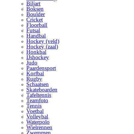
Biljart
Boksen
Boulder
Cricket
Floorball
Futsal
Handbal
Hockey (veld)
Hockey (zaal)
Honkbal
IJshockey
Judo
Paardensport
Korfbal
Rugby
Schaatsen
Skateboarden
Tafeltennis
Teamfoto
Tennis
Voetbal
Volleybal
Waterpolo
Wielrennen
Zwemmen