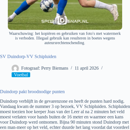
Waarschuwing: het kopiëren en gebruiken van foto's met watermerk
is verboden. Illegaal gebruik kan resulteren in boetes wegens
auteursrechtenschending.
SV Duindorp-VV Schipluiden
Fotograaf: Perry Biemans
11 april 2026
Voetbal
Duindorp pakt broodnodige punten
Duindorp verblijft in de gevarenzone en heeft de punten hard nodig.
Vandaag kwam de nummer 3 op bezoek, VV Schipluiden. Schipluiden
moest toezien hoe keeper Joas van der Leer al na 2 minuten het veld
moest verlaten voor hands buiten de 16 meter en waarmee een kans
voor Duindorp werd ontnomen. Bijna 90 minuten stond Duindorp met
een man-meer op het veld, echter duurde het lang voordat dat voordeel