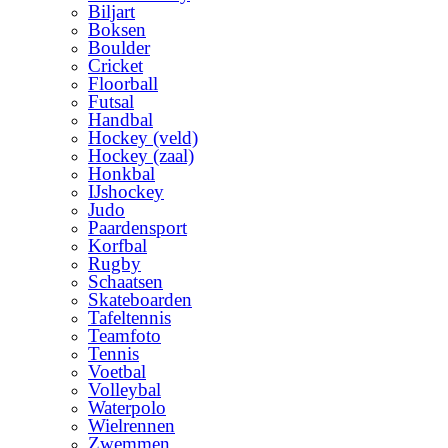
Biljart
Boksen
Boulder
Cricket
Floorball
Futsal
Handbal
Hockey (veld)
Hockey (zaal)
Honkbal
IJshockey
Judo
Paardensport
Korfbal
Rugby
Schaatsen
Skateboarden
Tafeltennis
Teamfoto
Tennis
Voetbal
Volleybal
Waterpolo
Wielrennen
Zwemmen