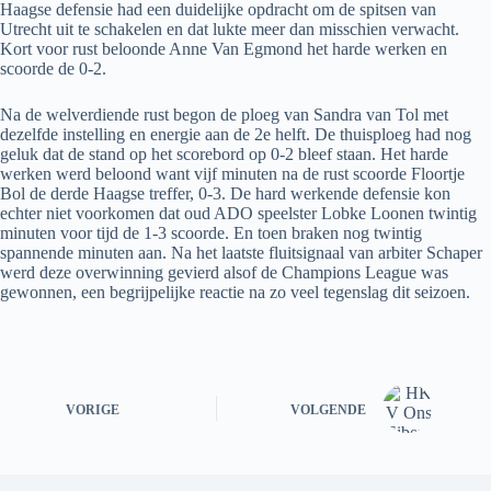
Haagse defensie had een duidelijke opdracht om de spitsen van
Utrecht uit te schakelen en dat lukte meer dan misschien verwacht.
Kort voor rust beloonde Anne Van Egmond het harde werken en
scoorde de 0-2.
Na de welverdiende rust begon de ploeg van Sandra van Tol met
dezelfde instelling en energie aan de 2e helft. De thuisploeg had nog
geluk dat de stand op het scorebord op 0-2 bleef staan. Het harde
werken werd beloond want vijf minuten na de rust scoorde Floortje
Bol de derde Haagse treffer, 0-3. De hard werkende defensie kon
echter niet voorkomen dat oud ADO speelster Lobke Loonen twintig
minuten voor tijd de 1-3 scoorde. En toen braken nog twintig
spannende minuten aan. Na het laatste fluitsignaal van arbiter Schaper
werd deze overwinning gevierd alsof de Champions League was
gewonnen, een begrijpelijke reactie na zo veel tegenslag dit seizoen.
VORIGE
VOLGENDE