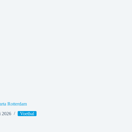
rta Rotterdam
li 2026
Voetbal