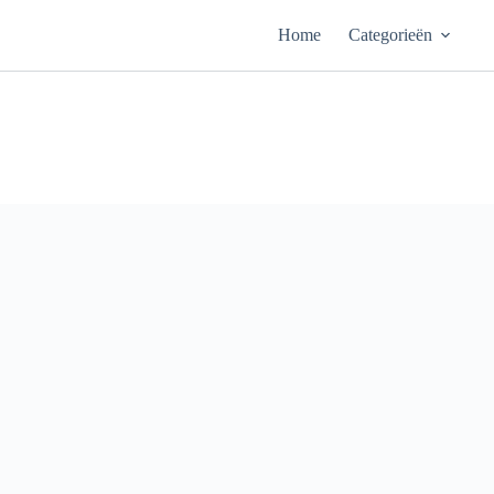
Ga
naar
Home
Categorieën
de
inhoud