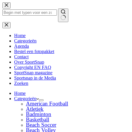
Ga
naar
de
inhoud
Geen
resultaten
Home
Categorieën
Agenda
Bestel een fotopakket
Contact
Over SportSnap
Copyright EN FAQ
SportSnap magazine
Sportsnap in de Media
Zoeken
Home
Categorieën
American Football
Atletiek
Badminton
Basketball
Beach Soccer
Beach Volley