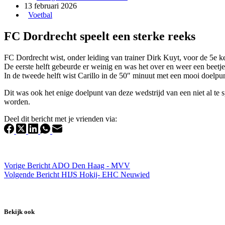
13 februari 2026
Voetbal
FC Dordrecht speelt een sterke reeks
FC Dordrecht wist, onder leiding van trainer Dirk Kuyt, voor de 5e ke
De eerste helft gebeurde er weinig en was het over en weer een beetje
In de tweede helft wist Carillo in de 50″ minuut met een mooi doelpun
Dit was ook het enige doelpunt van deze wedstrijd van een niet al 
worden.
Deel dit bericht met je vrienden via:
Vorige
Bericht
ADO Den Haag - MVV
Volgende
Bericht
HIJS Hokij- EHC Neuwied
Bekijk ook