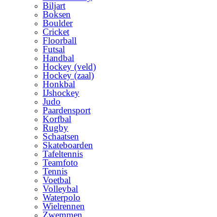
Biljart
Boksen
Boulder
Cricket
Floorball
Futsal
Handbal
Hockey (veld)
Hockey (zaal)
Honkbal
IJshockey
Judo
Paardensport
Korfbal
Rugby
Schaatsen
Skateboarden
Tafeltennis
Teamfoto
Tennis
Voetbal
Volleybal
Waterpolo
Wielrennen
Zwemmen