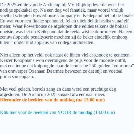
De 2025-editie van de Archicup bij VV Blijdorp leverde weer het
nodige spektakel op. Na een dag vol fanatiek, maar vooral vrolijk
voetbal schopten Powerhouse Company en Keilepand het tot de finale.
En wat voor een finale: spannend, fel en uiteindelijk beslist vanaf elf
meter. Waar Powerhouse de afgelopen drie edities telkens de bokaal
opeiste, was het nu Keilepand dat de reeks wist te doorbreken. Na een
zenuwslopende penaltyserie mochten zij de beker eindelijk omhoog
tillen – onder luid applaus van collega-architecten.
Niet alleen op het veld, ook naast de lijnen viel er genoeg te genieten.
Keizer Koopmans won overtuigend de prijs voor de mooiste outfit,
met een tenue dat knipoogde naar de iconische 250 gulden “vuurtoren”
van ontwerper Oxenaar. Daarmee bewezen ze dat stijl en voetbal
prima samengaan.
Met veel gelach, borrels zang en dans werd een prachtige dag
afgesloten. De Archicup 2025 smaakt alweer naar meer.
Hieronder de beelden van de middag (na 13.00 uur)
Klik hier voor de beelden van VOOR de middag (13.00 uur)