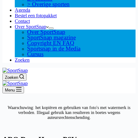
> Overige sporten
Agenda
Bestel een fotopakket
Contact
Over SportSnap
Over SportSnap
SportSnap magazine
Copyright EN FAQ
Sportsnap in de Media
Cursus
Zoeken
Zoeken
Menu
Waarschuwing: het kopiëren en gebruiken van foto's met watermerk is
verboden. Illegaal gebruik kan resulteren in boetes wegens
auteursrechtenschending.