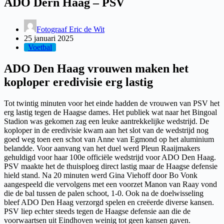
ADO Dern Haag – PSV
Fotograaf Eric de Wit
25 januari 2025
Voetbal
ADO Den Haag vrouwen maken het
koploper eredivisie erg lastig
Tot twintig minuten voor het einde hadden de vrouwen van PSV het
erg lastig tegen de Haagse dames. Het publiek wat naar het Bingoal
Stadion was gekomen zag een leuke aantrekkelijke wedstrijd. De
koploper in de eredivisie kwam aan het slot van de wedstrijd nog
goed weg toen een schot van Anne van Egmond op het aluminium
belandde. Voor aanvang van het duel werd Pleun Raaijmakers
gehuldigd voor haar 100e officiële wedstrijd voor ADO Den Haag.
PSV maakte het de thuisploeg direct lastig maar de Haagse defensie
hield stand. Na 20 minuten werd Gina Viehoff door Bo Vonk
aangespeeld die vervolgens met een voorzet Manon van Raay vond
die de bal tussen de palen schoot, 1-0. Ook na de doelwisseling
bleef ADO Den Haag verzorgd spelen en creëerde diverse kansen.
PSV liep echter steeds tegen de Haagse defensie aan die de
voorwaartsen uit Eindhoven weinig tot geen kansen gaven.