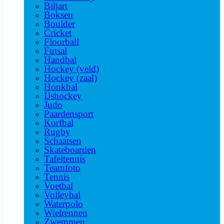
Biljart
Boksen
Boulder
Cricket
Floorball
Futsal
Handbal
Hockey (veld)
Hockey (zaal)
Honkbal
IJshockey
Judo
Paardensport
Korfbal
Rugby
Schaatsen
Skateboarden
Tafeltennis
Teamfoto
Tennis
Voetbal
Volleybal
Waterpolo
Wielrennen
Zwemmen