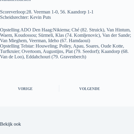
Scoreverloop:28. Veerman 1-0, 56. Kaandorp 1-1
Scheidsrechter: Kevin Puts
Opstelling ADO Den Haag:Nikiema; Ché (82. Struick), Van Hintum,
Waem, Koudossou; Sürmeli, Klas (74. Komljenovic), Van der Sande;
Van Mieghem, Veerman, Ideho (67. Hamdaoui)
Opstelling Telstar: Houweling; Polley, Apau, Soares, Oude Kotte,
Turfkruier; Overtoom, Augustijns, Plat (79. Seedorf); Kaandorp (68.
Van de Loo), Eddahchouri (79. Gravenberch)
VORIGE
VOLGENDE
Bekijk ook