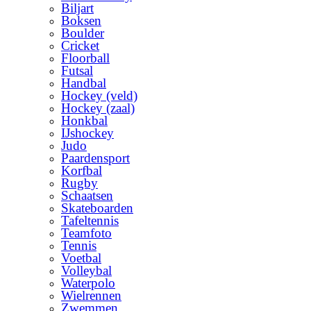
Biljart
Boksen
Boulder
Cricket
Floorball
Futsal
Handbal
Hockey (veld)
Hockey (zaal)
Honkbal
IJshockey
Judo
Paardensport
Korfbal
Rugby
Schaatsen
Skateboarden
Tafeltennis
Teamfoto
Tennis
Voetbal
Volleybal
Waterpolo
Wielrennen
Zwemmen