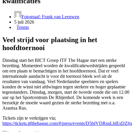
kwalificaties
Fotograaf: Frank van Leeuwen
5 juli 2026
Tennis
Veel strijd voor plaatsing in het
hoofdtoernooi
Dinsdag start het BICT Groep ITF The Hague met een sterke
bezetting. Momenteel worden de kwalificatiewedstrijden gespeeld
om een plaats te bemachtigen in het hoofdtoernooi. Dat er veel
internationale aandacht is voor dit toernooi bleek wel uit de
resultaten van vandaag. Veel Nederlandse speelsters en spelers
konden de winst niet afdwingen tegen sterkere en hoger geplaatste
tegenstanders. Dinsdag, morgen, start de tweede ronde die om 12.00
uur op het Sportcentrum De Rhijenhof. De komende week is een
bezoekje de moeite waard gezien de sterke bezetting met o.a.
Arantxa Rus.
Tickets zijn te verkrijgen via;
https://tickets.itfthehague.com/#/press/events/D5bIVDRsuLblEs