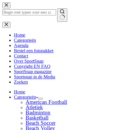
Ga
naar
de
inhoud
Geen
resultaten
Home
Categorieën
Agenda
Bestel een fotopakket
Contact
Over SportSnap
Copyright EN FAQ
SportSnap magazine
Sportsnap in de Media
Zoeken
Home
Categorieën
American Football
Atletiek
Badminton
Basketball
Beach Soccer
Beach Volley