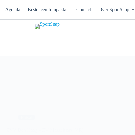
Agenda
Bestel een fotopakket
Contact
Over SportSnap
Futsal
ZVV Den Haag – ZV Mazzelstars (VR)