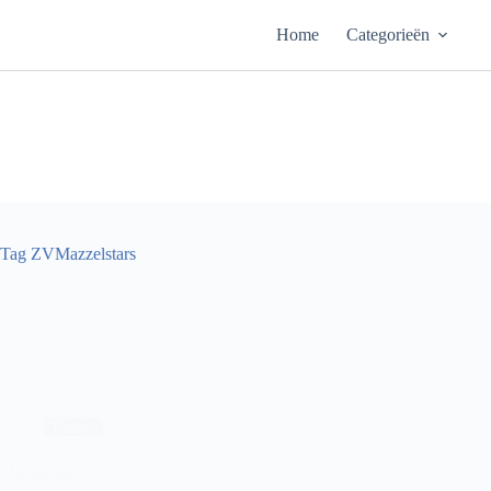
Ga
naar
Home
Categorieën
de
inhoud
Tag
ZVMazzelstars
Futsal
Mazzelstars (VR) – DWOW