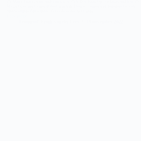
ZV Mazzelstars zwaar onderuit tegen ZVV Den Haag Op vrijdagavond kon ZV
Mazzelstars geen vuist maken tegen de Haagse vrouwen in Topsporthal van
Sportcampus Zuiderpark. Zeker de eerste helft ging…
Lees meer
ZVV
Fotograaf: Frank van der Leer
18 november 2022
Den
Haag
–
ZV
Mazzelstars
(VR)