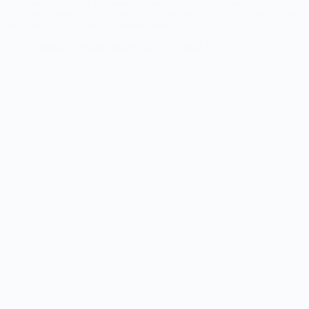
Verlies voor Mazzelstars De laatste thuiswedstrijd van Mazzelstars eindigde in
een 0-3 verlies partij. De dames van Mazzelstars konden geen vuist maken tegen
DWOW. De kansen die DWWO kregen werden…
Lees meer
Mazzelstars
Fotograaf: Dennis Jouvenaar
21 april 2023
(VR)
–
DWOW