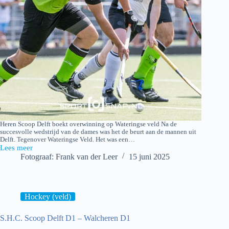
Heren Scoop Delft boekt overwinning op Wateringse veld Na de
succesvolle wedstrijd van de dames was het de beurt aan de mannen uit
Delft. Tegenover Wateringse Veld. Het was een…
Lees meer
S.H.C.
Fotograaf: Frank van der Leer
15 juni 2025
Scoop
Delft
H1
–
Wateringse
Hockey (veld)
veld
H1
S.H.C. Scoop Delft D1 – Walcheren D1