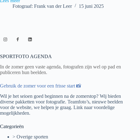
Lees meer
S.H.C.
Fotograaf: Frank van der Leer
15 juni 2025
Scoop
Delft
D1
–
Walcheren
D1
SPORTFOTO AGENDA
In de zomer geen vaste agenda, fotografen zijn wel op pad en
publiceren hun beelden.
Gebruik de zomer voor een frisse start 📸
Wil je het seioen goed beginnen na de zomerstop? Wij bieden
diverse pakketten voor fotografie. Teamfoto’s, nieuwe beelden
voor de website, we helpen je graag.
Link naar voordelige
mogelijkheden.
Categorieën
> Overige sporten