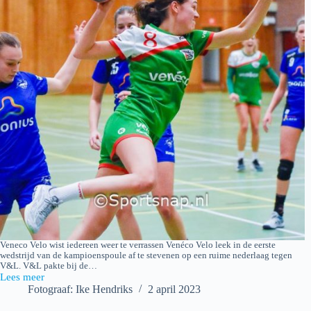
Veneco Velo wist iedereen weer te verrassen Venéco Velo leek in de eerste
wedstrijd van de kampioenspoule af te stevenen op een ruime nederlaag tegen
V&L. V&L pakte bij de…
Lees meer
Veneco
Fotograaf: Ike Hendriks
2 april 2023
Velo
–