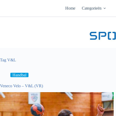
Ga
naar
Home
Categorieën
de
inhoud
Tag
V&L
Handbal
Veneco Velo – V&L (VR)