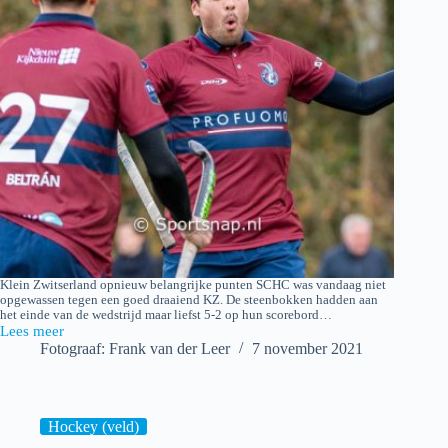
Klein Zwitserland opnieuw belangrijke punten SCHC was vandaag niet
opgewassen tegen een goed draaiend KZ. De steenbokken hadden aan
het einde van de wedstrijd maar liefst 5-2 op hun scorebord…
Lees meer
Klein
Fotograaf: Frank van der Leer
7 november 2021
Zwitserland
H1
–
SCHC
H1
Hockey (veld)