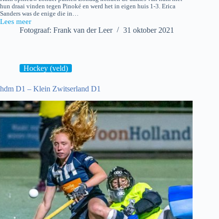
hun draai vinden tegen Pinoké en werd het in eigen huis 1-3. Erica
Sanders was de enige die in…
Lees meer
hdm
Fotograaf: Frank van der Leer
31 oktober 2021
D1
–
Pinoké
D1
Hockey (veld)
hdm D1 – Klein Zwitserland D1