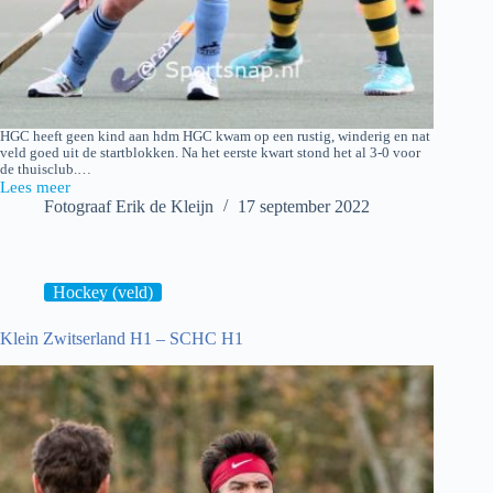
HGC heeft geen kind aan hdm HGC kwam op een rustig, winderig en nat
veld goed uit de startblokken. Na het eerste kwart stond het al 3-0 voor
de thuisclub.…
Lees meer
HGC
Fotograaf Erik de Kleijn
17 september 2022
D1
–
HDM
D1
Hockey (veld)
Klein Zwitserland H1 – SCHC H1