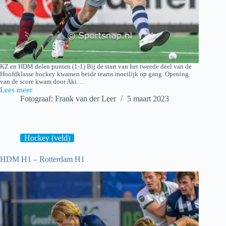
KZ en HDM delen punten (1-1) Bij de start van het tweede deel van de
Hoofdklasse hockey kwamen beide teams moeilijk op gang. Opening
van de score kwam door Aki…
Lees meer
Klein
Fotograaf: Frank van der Leer
5 maart 2023
Zwitserland
H1
–
HDM
H1
Hockey (veld)
HDM H1 – Rotterdam H1