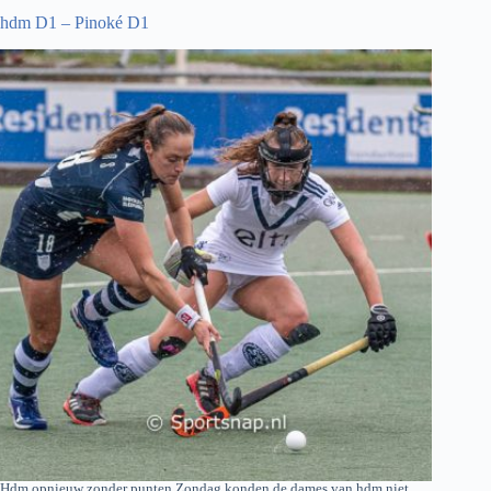
hdm D1 – Pinoké D1
Hdm opnieuw zonder punten Zondag konden de dames van hdm niet