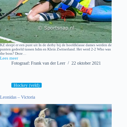
KZ sleept er een punt uit In de derby bij de hoofdklasse dames werden de
punten gedeeld tussen hdm en Klein Zwitserland. Het werd 2-2 Who was
the boss? Deze…
Lees meer
hdm
Fotograaf: Frank van der Leer
22 oktober 2021
D1
–
Klein
Zwitserland
D1
Hockey (veld)
Leonidas – Victoria