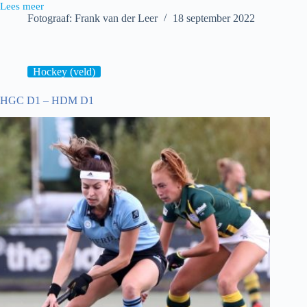
Lees meer
Ring
Fotograaf: Frank van der Leer
18 september 2022
Pass
H1
–
Gooise
H1
Hockey (veld)
HGC D1 – HDM D1