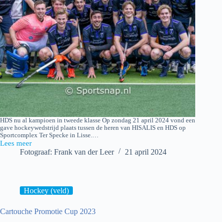
HDS nu al kampioen in tweede klasse Op zondag 21 april 2024 vond een
gave hockeywedstrijd plaats tussen de heren van HISALIS en HDS op
Sportcomplex Ter Specke in Lisse.…
Lees meer
HISALIS
Fotograaf: Frank van der Leer
21 april 2024
H1
–
HDS
H1
Hockey (veld)
Cartouche Promotie Cup 2023