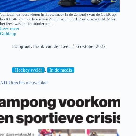
Verliezen en feest vieren in Zoetermeer In de 2e ronde van de GoldCup
heeft Rotterdam de heren van Zoetermeer met 1-2 uitgeschakeld. Maar
het feest was er niet minder om…
Lees meer
Zoetermeer
Goldcup
H1
–
Rotterdam
Fotograaf: Frank van der Leer
6 oktober 2022
H1
Hockey (veld)
,
In de media
AD Utrechts nieuwsblad