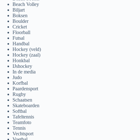
Beach Volley
Biljart
Boksen
Boulder
Cricket
Floorball
Futsal
Handbal
Hockey (veld)
Hockey (zaal)
Honkbal
IJshockey
In de media
Judo
Korfbal
Paardensport
Rugby
Schaatsen
Skateboarden
Softbal
Tafeltennis
Teamfoto
Tennis
Vechtsport
Voetbal