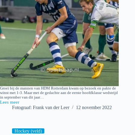
Groei bij de mannen van HDM Rotterdam kwam op bezoek en pakte de
winst met 1-3. Maar met de gedachte aan de eerste hoofdklasse wedstrijd
in september van dit jaar…
Lees meer
HDM
Fotograaf: Frank van der Leer
12 november 2022
H1
–
Rotterdam
H1
Hockey (veld)