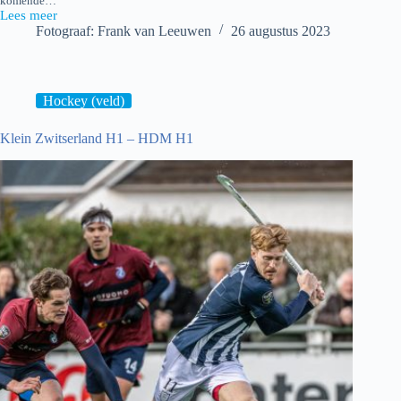
komende…
Lees meer
Cartouche
Fotograaf: Frank van Leeuwen
26 augustus 2023
Promotie
Cup
2023
Hockey (veld)
Klein Zwitserland H1 – HDM H1